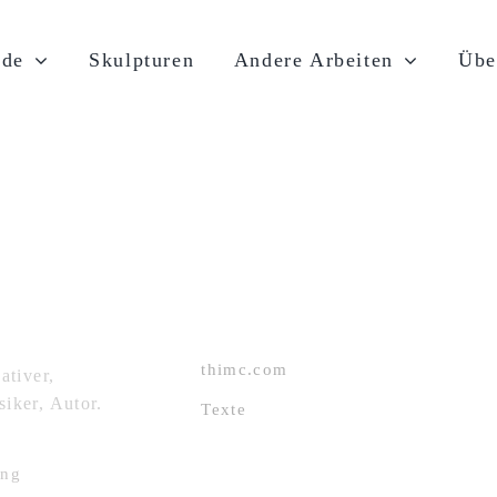
rde
Skulpturen
Andere Arbeiten
Übe
LINKS
thimc.com
ativer,
siker, Autor.
Texte
ung