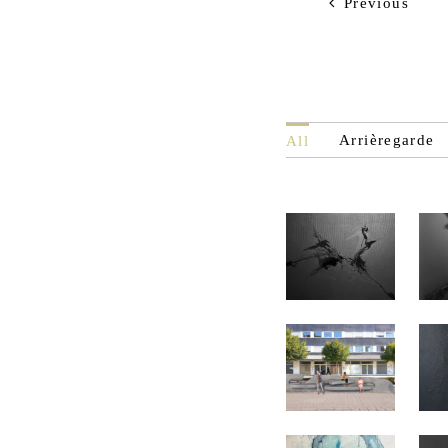
Previous
Arrièregarde
All