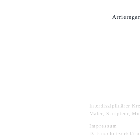
Arrièrega
ÜBER MICH
Interdisziplinärer Kre
Maler, Skulpteur, Mu
Impressum
Datenschutzerklär