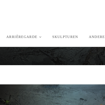
ARRIÈREGARDE
SKULPTUREN
ANDERE
Unameit 060625