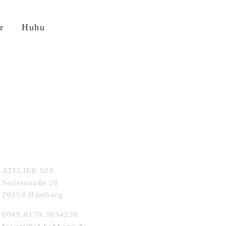
r
Huhu
KONTAKT
ATELIER S28
Seilerstraße 28
20359 Hamburg
0049.0170.3034238