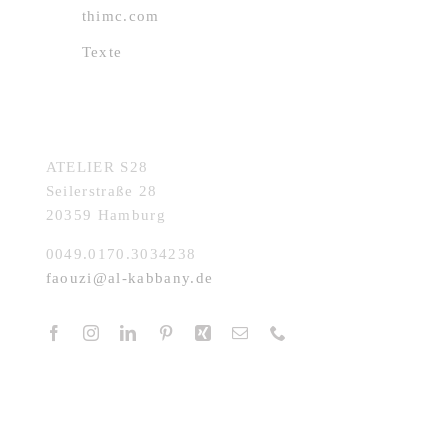
thimc.com
Datenschutzerklärung
Texte
KONTAKT
ATELIER S28
Seilerstraße 28
20359 Hamburg
0049.0170.3034238
faouzi@al-kabbany.de
© 1965 - 2026