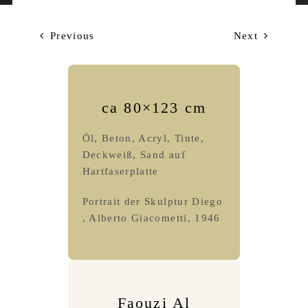
Previous
Next
ca 80×123 cm
Öl, Beton, Acryl, Tinte,
Deckweiß, Sand auf
Hartfaserplatte
Portrait der Skulptur Diego
, Alberto Giacometti, 1946
Faouzi Al