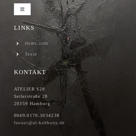
Toggle
Navigation
Impressum
LINKS
thimc.com
Datenschutzerklärung
Texte
KONTAKT
ATELIER S28
Seilerstraße 28
20359 Hamburg
0049.0170.3034238
faouzi@al-kabbany.de